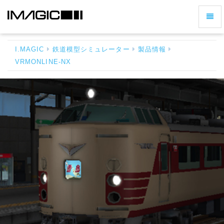
ナ
VRMONLINE-
ビ
NX
ゲ
-
I.MAGIC
鉄道模型シミュレーター
製品情報
ー
ホ
VRMONLINE-NX
シ
ー
ム
ョ
へ
ン
戻
の
る
切
り
替
え