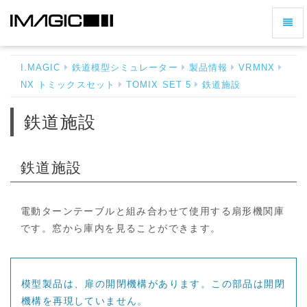
ナ
鉄
ビ
道
ゲ
施
I.MAGIC
鉄道模型シミュレーター
製品情報
VRMNX
ー
設
NX トミックスセット
TOMIX SET 5
鉄道施設
シ
-
ホ
ョ
鉄道施設
ー
ン
ム
の
へ
切
戻
鉄道施設
る
り
替
え
電動ターンテーブルと組み合わせて使用する扇形機関庫
です。窓から庫内を見ることができます。
模型製品は、扉の開閉機構があります。この部品は開閉
機構を再現していません。