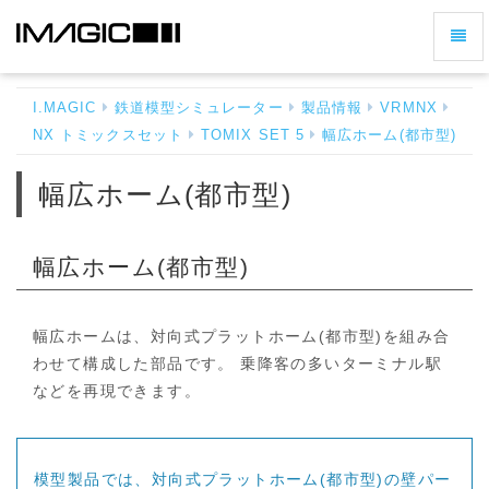
ナ
幅
ビ
広
ゲ
ホ
I.MAGIC
鉄道模型シミュレーター
製品情報
VRMNX
ー
ー
NX トミックスセット
TOMIX SET 5
幅広ホーム(都市型)
シ
ム
(都
ョ
幅広ホーム(都市型)
市
ン
型)
の
-
切
ホ
幅広ホーム(都市型)
ー
り
ム
替
へ
え
幅広ホームは、対向式プラットホーム(都市型)を組み合
戻
わせて構成した部品です。 乗降客の多いターミナル駅
る
などを再現できます。
模型製品では、対向式プラットホーム(都市型)の壁パー