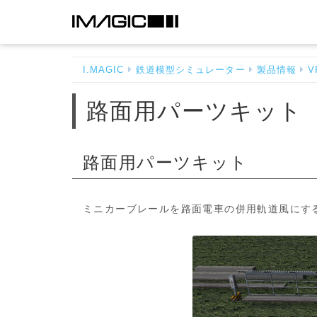
路
面
用
I.MAGIC
鉄道模型シミュレーター
製品情報
V
パ
ー
路面用パーツキット
ツ
キ
ッ
ト
路面用パーツキット
-
ホ
ー
ミニカーブレールを路面電車の併用軌道風にす
ム
へ
戻
る