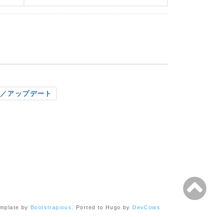
／アップデート
mplate by
Bootstrapious
. Ported to Hugo by
DevCows