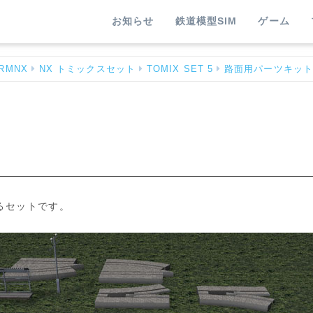
お知らせ
鉄道模型SIM
ゲーム
RMNX
NX トミックスセット
TOMIX SET 5
路面用パーツキット
るセットです。