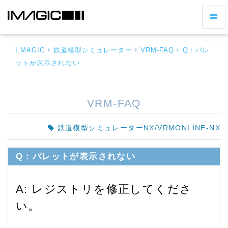
ナ
Q：
ビ
パ
ゲ
レ
I.MAGIC
鉄道模型シミュレーター
VRM-FAQ
Q：パレ
ー
ッ
ットが表示されない
シ
ト
が
ョ
表
ン
示
VRM-FAQ
の
さ
切
れ
鉄道模型シミュレーターNX/VRMONLINE-NX
な
り
い
替
-
Q：パレットが表示されない
え
ホ
ー
ム
A: レジストリを修正してくださ
へ
戻
い。
る