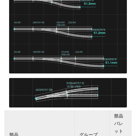
部品
パレ
ット
部品
グループ