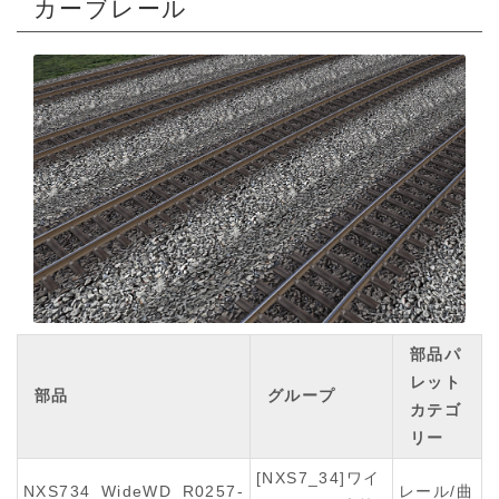
カーブレール
部品パ
レット
部品
グループ
カテゴ
リー
[NXS7_34]ワイ
NXS734_WideWD_R0257-
レール/曲