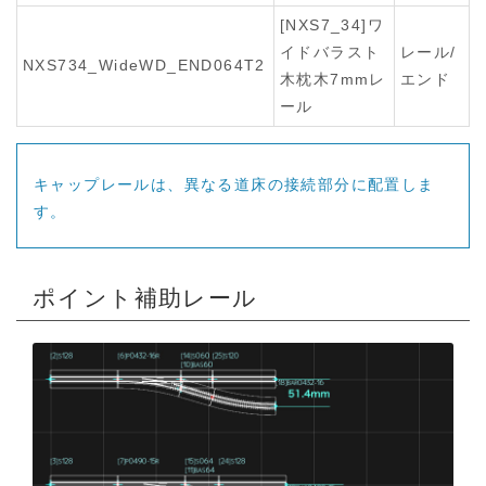
[NXS7_34]ワ
イドバラスト
レール/
NXS734_WideWD_END064T2
木枕木7mmレ
エンド
ール
キャップレールは、異なる道床の接続部分に配置しま
す。
ポイント補助レール