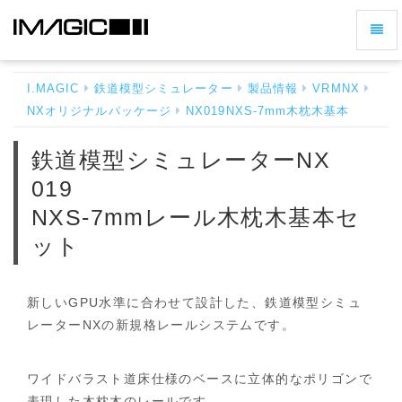
ナ
鉄
ビ
道
ゲ
模
I.MAGIC
鉄道模型シミュレーター
製品情報
VRMNX
ー
型
NXオリジナルパッケージ
NX019NXS-7mm木枕木基本
シ
シ
ミ
ョ
鉄道模型シミュレーターNX
ュ
ン
レ
019
の
ー
切
NXS-7mmレール木枕木基本セ
タ
ー
り
ット
NX
替
019
え
NXS-
7mm
新しいGPU水準に合わせて設計した、鉄道模型シミュ
レ
レーターNXの新規格レールシステムです。
ー
ル
木
ワイドバラスト道床仕様のベースに立体的なポリゴンで
枕
表現した木枕木のレールです。