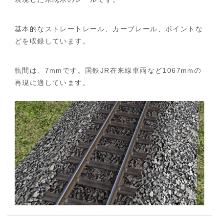
木
基
本
基本的なストレートレール、カーブレール、ポイントな
セ
どを収録しています。
ッ
ト
-
軌間は、7mmです。国鉄JR在来線車両など1067mmの
ホ
ー
再現に適しています。
ム
へ
戻
る