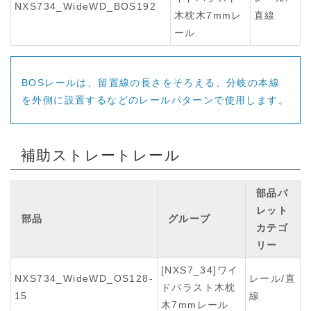
NXS734_WideWD_BOS192
木枕木7mmレ
直線
ール
BOSレールは、留置線の長さをそろえる、分岐の本線
を外側に設置するなどのレールパターンで使用します。
補助ストレートレール
部品パ
レット
部品
グループ
カテゴ
リー
[NXS7_34]ワイ
NXS734_WideWD_OS128-
レール/直
ドバラスト木枕
15
線
木7mmレール