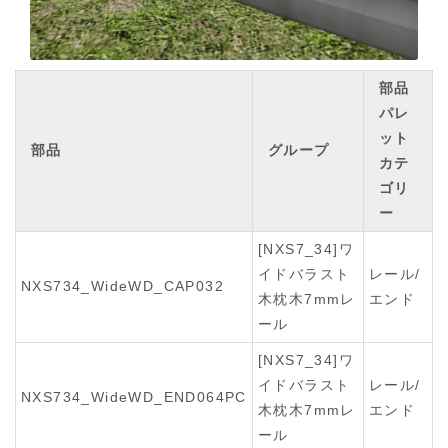
部品
パレ
ット
部品
グループ
カテ
ゴリ
ー
[NXS7_34]ワ
イドバラスト
レール/
NXS734_WideWD_CAP032
木枕木7mmレ
エンド
ール
[NXS7_34]ワ
イドバラスト
レール/
NXS734_WideWD_END064PC
木枕木7mmレ
エンド
ール