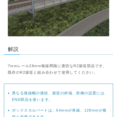
解説
7mmレール28mm複線間隔に適切なR2築堤部品です。
既存のR2築堤と組み合わせて使用してください。
異なる複線幅の接続、築堤の終端、鉄橋の設置には、
END部品を使います。
ボックスカルバートは、64mmが単線、128mmが複
線と交差できます。