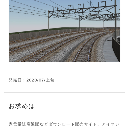
橋
-
ホ
ー
ム
へ
戻
る
発売日：2020/07/上旬
お求めは
家電量販店通販などダウンロード販売サイト、アイマジ