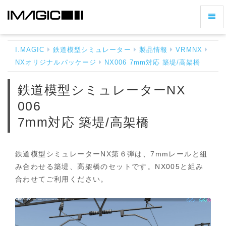
ナ
鉄
ビ
道
ゲ
模
I.MAGIC
鉄道模型シミュレーター
製品情報
VRMNX
ー
型
NXオリジナルパッケージ
NX006 7mm対応 築堤/高架橋
シ
シ
ミ
ョ
鉄道模型シミュレーターNX
ュ
ン
レ
006
の
ー
切
7mm対応 築堤/高架橋
タ
ー
り
NX
替
006
鉄道模型シミュレーターNX第６弾は、7mmレールと組
え
7mm
み合わせる築堤、高架橋のセットです。NX005と組み
対
合わせてご利用ください。
応
築
堤/
高
架